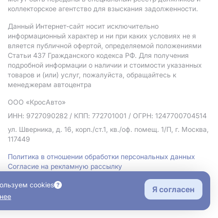
коллекторское агентство для взыскания задолженности.
Данный Интернет-сайт носит исключительно
информационный характер и ни при каких условиях не я
вляется публичной офертой, определяемой положениями
Статьи 437 Гражданского кодекса РФ. Для получения
подробной информации о наличии и стоимости указанных
товаров и (или) услуг, пожалуйста, обращайтесь к
менеджерам автоцентра
ООО «КросАвто»
ИНН: 9727090282
/ КПП: 772701001
/ ОГРН: 1247700704514
ул. Шверника, д. 16, корп./ст.1, кв./оф. помещ. 1/П, г. Москва,
117449
Политика в отношении обработки персональных данных
Согласие на рекламную рассылку
Правовая информация
ользуем cookies
Я согласен
нее