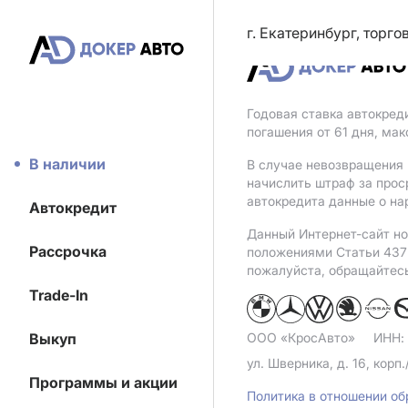
г. Екатеринбург, торг
Годовая ставка автокред
погашения от 61 дня, ма
В наличии
В случае невозвращения 
начислить штраф за прос
автокредита данные о на
Автокредит
Данный Интернет-сайт но
Рассрочка
положениями Статьи 437 
пожалуйста, обращайтес
Trade-In
Выкуп
ООО «КросАвто»
ИНН:
ул. Шверника, д. 16, корп.
Программы и акции
Политика в отношении о