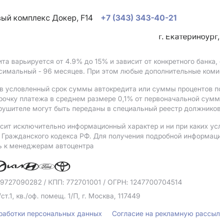
овый комплекс Докер, F14
+7 (343) 343-40-21
г. Екатеринбург
ита варьируется от 4.9%
до 15%
и зависит от конкретного банка
ксимальный - 96 месяцев. При этом любые дополнительные коми
в условленный срок суммы автокредита или суммы процентов по
рочку платежа в среднем размере 0,1% от первоначальной сум
рушителе могут быть переданы в специальный реестр должников
сит исключительно информационный характер и ни при каких ус
Гражданского кодекса РФ. Для получения подробной информации 
ь к менеджерам автоцентра
 9727090282
/ КПП: 772701001
/ ОГРН: 1247700704514
/ст.1, кв./оф. помещ. 1/П, г. Москва, 117449
бработки персональных данных
Согласие на рекламную рассы