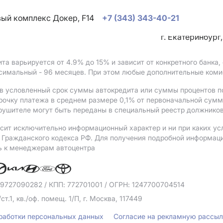
овый комплекс Докер, F14
+7 (343) 343-40-21
г. Екатеринбург
ита варьируется от 4.9%
до 15%
и зависит от конкретного банка
ксимальный - 96 месяцев. При этом любые дополнительные коми
в условленный срок суммы автокредита или суммы процентов по
рочку платежа в среднем размере 0,1% от первоначальной сум
рушителе могут быть переданы в специальный реестр должников
сит исключительно информационный характер и ни при каких ус
Гражданского кодекса РФ. Для получения подробной информации 
ь к менеджерам автоцентра
 9727090282
/ КПП: 772701001
/ ОГРН: 1247700704514
/ст.1, кв./оф. помещ. 1/П, г. Москва, 117449
бработки персональных данных
Согласие на рекламную рассы