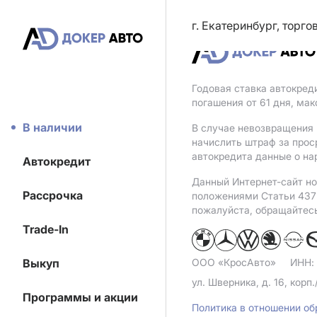
г. Екатеринбург, торг
Годовая ставка автокред
погашения от 61 дня, ма
В наличии
В случае невозвращения 
начислить штраф за прос
автокредита данные о на
Автокредит
Данный Интернет-сайт но
Рассрочка
положениями Статьи 437 
пожалуйста, обращайтес
Trade-In
Выкуп
ООО «КросАвто»
ИНН:
ул. Шверника, д. 16, корп.
Программы и акции
Политика в отношении о