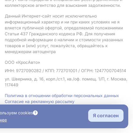
коллекторское агентство для взыскания задолженности.
Данный Интернет-сайт носит исключительно
информационный характер и ни при каких условиях не я
вляется публичной офертой, определяемой положениями
Статьи 437 Гражданского кодекса РФ. Для получения
подробной информации о наличии и стоимости указанных
товаров и (или) услуг, пожалуйста, обращайтесь к
менеджерам автоцентра
ООО «КросАвто»
ИНН: 9727090282
/ КПП: 772701001
/ ОГРН: 1247700704514
ул. Шверника, д. 16, корп./ст.1, кв./оф. помещ. 1/П, г. Москва,
117449
Политика в отношении обработки персональных данных
Согласие на рекламную рассылку
Правовая информация
ользуем cookies
Я согласен
нее