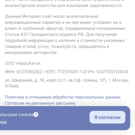
коллекторское агентство для взыскания задолженности.
Данный Интернет-сайт носит исключительно
информационный характер и ни при каких условиях не я
вляется публичной офертой, определяемой положениями
Статьи 437 Гражданского кодекса РФ. Для получения
подробной информации о наличии и стоимости указанных
товаров и (или) услуг, пожалуйста, обращайтесь к
менеджерам автоцентра
ООО «КросАвто»
ИНН: 9727090282
/ КПП: 772701001
/ ОГРН: 1247700704514
ул. Шверника, д. 16, корп./ст.1, кв./оф. помещ. 1/П, г. Москва,
117449
Политика в отношении обработки персональных данных
Согласие на рекламную рассылку
Правовая информация
ользуем cookies
Я согласен
нее