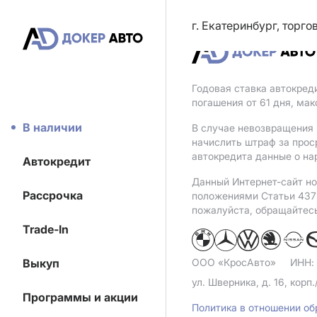
г. Екатеринбург, торг
Годовая ставка автокред
погашения от 61 дня, ма
В наличии
В случае невозвращения 
начислить штраф за прос
автокредита данные о на
Автокредит
Данный Интернет-сайт но
Рассрочка
положениями Статьи 437 
пожалуйста, обращайтес
Trade-In
Выкуп
ООО «КросАвто»
ИНН:
ул. Шверника, д. 16, корп.
Программы и акции
Политика в отношении о