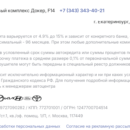
овый комплекс Докер, F14
+7 (343) 343-40-21
г. Екатеринбург
ита варьируется от 4.9%
до 15%
и зависит от конкретного банка
ксимальный - 96 месяцев. При этом любые дополнительные коми
в условленный срок суммы автокредита или суммы процентов по
рочку платежа в среднем размере 0,1% от первоначальной сум
рушителе могут быть переданы в специальный реестр должников
сит исключительно информационный характер и ни при каких ус
Гражданского кодекса РФ. Для получения подробной информации 
ь к менеджерам автоцентра
 9727090282
/ КПП: 772701001
/ ОГРН: 1247700704514
/ст.1, кв./оф. помещ. 1/П, г. Москва, 117449
бработки персональных данных
Согласие на рекламную рассы