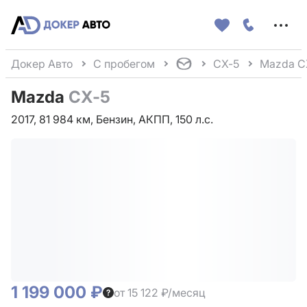
Меню
сайта
Докер Авто
С пробегом
CX-5
Mazda C
Mazda
CX-5
2017, 81 984 км, Бензин, АКПП, 150 л.с.
1 199 000 ₽
от 15 122 ₽/месяц