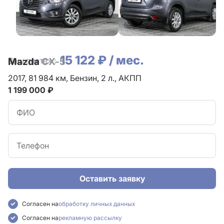
15 122 ₽ / мес.
Ваш платеж:
Mazda
CX-5
2017,
81 984 км,
Бензин,
2 л.,
АКПП
1 199 000 ₽
Оставить заявку
Согласен на
обработку личных данных
Согласен на
рекламную рассылку