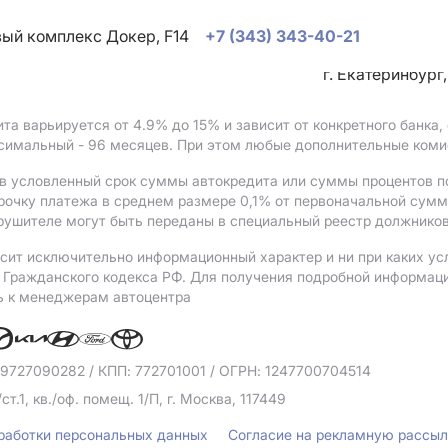
овый комплекс Докер, F14
+7 (343) 343-40-21
г. Екатеринбург
ита варьируется от 4.9%
до 15%
и зависит от конкретного банка
ксимальный - 96 месяцев. При этом любые дополнительные коми
в условленный срок суммы автокредита или суммы процентов по
рочку платежа в среднем размере 0,1% от первоначальной сум
рушителе могут быть переданы в специальный реестр должников
сит исключительно информационный характер и ни при каких ус
Гражданского кодекса РФ. Для получения подробной информации 
ь к менеджерам автоцентра
 9727090282
/ КПП: 772701001
/ ОГРН: 1247700704514
/ст.1, кв./оф. помещ. 1/П, г. Москва, 117449
бработки персональных данных
Согласие на рекламную рассы