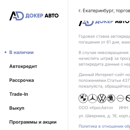
г. Екатеринбург, торг
Годовая ставка автокред
погашения от 61 дня, ма
В наличии
В случае невозвращения 
начислить штраф за прос
автокредита данные о на
Автокредит
Данный Интернет-сайт но
Рассрочка
положениями Статьи 437 
пожалуйста, обращайтес
Trade-In
Выкуп
ООО «КросАвто»
ИНН:
ул. Шверника, д. 16, корп.
Программы и акции
Политика в отношении о