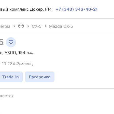
говый комплекс Докер, F14
+7 (343) 343-40-21
бегом
CX-5
Mazda CX-5
5
н, АКПП, 194 л.с.
т 19 284 ₽/месяц
Trade-In
Рассрочка
 цветах