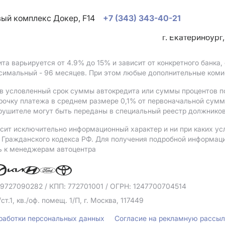
овый комплекс Докер, F14
+7 (343) 343-40-21
г. Екатеринбург
ита варьируется от 4.9%
до 15%
и зависит от конкретного банка
ксимальный - 96 месяцев. При этом любые дополнительные коми
в условленный срок суммы автокредита или суммы процентов по
рочку платежа в среднем размере 0,1% от первоначальной сум
рушителе могут быть переданы в специальный реестр должников
сит исключительно информационный характер и ни при каких ус
Гражданского кодекса РФ. Для получения подробной информации 
ь к менеджерам автоцентра
 9727090282
/ КПП: 772701001
/ ОГРН: 1247700704514
/ст.1, кв./оф. помещ. 1/П, г. Москва, 117449
бработки персональных данных
Согласие на рекламную рассы