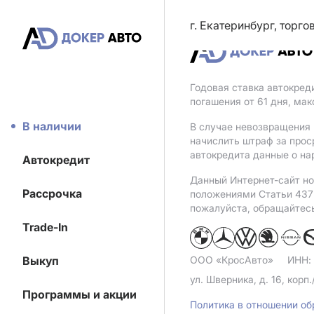
г. Екатеринбург, торг
Годовая ставка автокред
погашения от 61 дня, ма
В наличии
В случае невозвращения 
начислить штраф за прос
автокредита данные о на
Автокредит
Данный Интернет-сайт но
Рассрочка
положениями Статьи 437 
пожалуйста, обращайтес
Trade-In
Выкуп
ООО «КросАвто»
ИНН:
ул. Шверника, д. 16, корп.
Программы и акции
Политика в отношении о