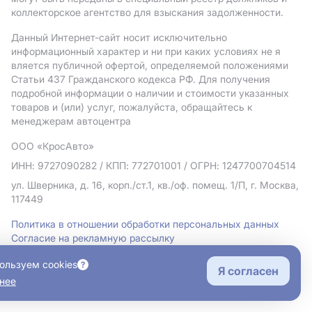
коллекторское агентство для взыскания задолженности.
Данный Интернет-сайт носит исключительно
информационный характер и ни при каких условиях не я
вляется публичной офертой, определяемой положениями
Статьи 437 Гражданского кодекса РФ. Для получения
подробной информации о наличии и стоимости указанных
товаров и (или) услуг, пожалуйста, обращайтесь к
менеджерам автоцентра
ООО «КросАвто»
ИНН: 9727090282
/ КПП: 772701001
/ ОГРН: 1247700704514
ул. Шверника, д. 16, корп./ст.1, кв./оф. помещ. 1/П, г. Москва,
117449
Политика в отношении обработки персональных данных
Согласие на рекламную рассылку
Правовая информация
ользуем cookies
Я согласен
нее