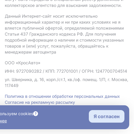
коллекторское агентство для взыскания задолженности.
Данный Интернет-сайт носит исключительно
информационный характер и ни при каких условиях не я
вляется публичной офертой, определяемой положениями
Статьи 437 Гражданского кодекса РФ. Для получения
подробной информации о наличии и стоимости указанных
товаров и (или) услуг, пожалуйста, обращайтесь к
менеджерам автоцентра
ООО «КросАвто»
ИНН: 9727090282
/ КПП: 772701001
/ ОГРН: 1247700704514
ул. Шверника, д. 16, корп./ст.1, кв./оф. помещ. 1/П, г. Москва,
117449
Политика в отношении обработки персональных данных
Согласие на рекламную рассылку
Правовая информация
ользуем cookies
Я согласен
нее