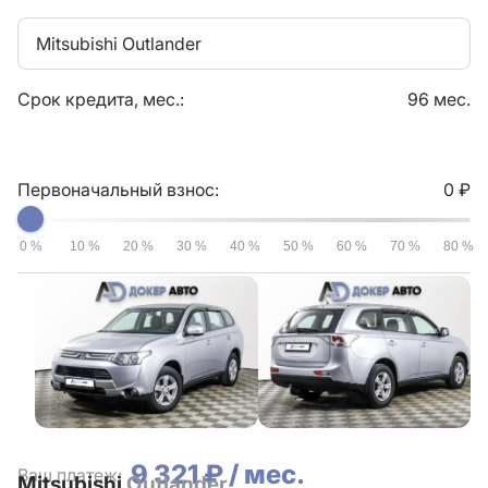
Mitsubishi Outlander
Срок кредита, мес.:
96 мес.
Первоначальный взнос:
0 ₽
0 %
10 %
20 %
30 %
40 %
50 %
60 %
70 %
80 %
9 321 ₽ / мес.
Ваш платеж:
Mitsubishi
Outlander