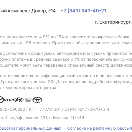
овый комплекс Докер, F14
+7 (343) 343-40-21
г. Екатеринбург
ита варьируется от 4.9%
до 15%
и зависит от конкретного банка
ксимальный - 96 месяцев. При этом любые дополнительные коми
в условленный срок суммы автокредита или суммы процентов по
рочку платежа в среднем размере 0,1% от первоначальной сум
рушителе могут быть переданы в специальный реестр должников
сит исключительно информационный характер и ни при каких ус
Гражданского кодекса РФ. Для получения подробной информации 
ь к менеджерам автоцентра
 9727090282
/ КПП: 772701001
/ ОГРН: 1247700704514
/ст.1, кв./оф. помещ. 1/П, г. Москва, 117449
бработки персональных данных
Согласие на рекламную рассы