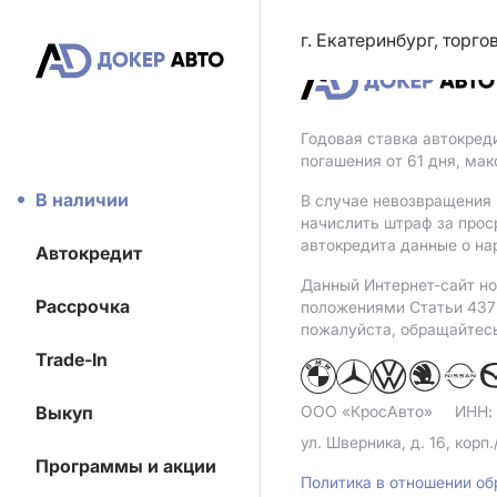
г. Екатеринбург, торг
Годовая ставка автокред
погашения от 61 дня, ма
В наличии
В случае невозвращения 
начислить штраф за прос
автокредита данные о на
Автокредит
Данный Интернет-сайт но
Рассрочка
положениями Статьи 437 
пожалуйста, обращайтес
Trade-In
Выкуп
ООО «КросАвто»
ИНН:
ул. Шверника, д. 16, корп.
Программы и акции
Политика в отношении о