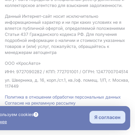
коллекторское агентство для взыскания задолженности.
Данный Интернет-сайт носит исключительно
информационный характер и ни при каких условиях не я
вляется публичной офертой, определяемой положениями
Статьи 437 Гражданского кодекса РФ. Для получения
подробной информации о наличии и стоимости указанных
товаров и (или) услуг, пожалуйста, обращайтесь к
менеджерам автоцентра
ООО «КросАвто»
ИНН: 9727090282
/ КПП: 772701001
/ ОГРН: 1247700704514
ул. Шверника, д. 16, корп./ст.1, кв./оф. помещ. 1/П, г. Москва,
117449
Политика в отношении обработки персональных данных
Согласие на рекламную рассылку
Правовая информация
ользуем cookies
Я согласен
нее