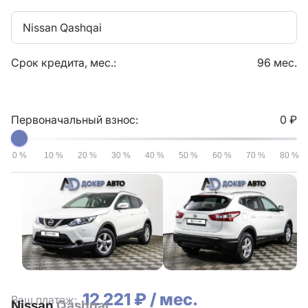
Nissan Qashqai
Срок кредита, мес.:
96 мес.
Первоначальный взнос:
0 ₽
0 %
10 %
20 %
30 %
40 %
50 %
60 %
70 %
80 %
12 221 ₽ / мес.
Ваш платеж:
Nissan
Qashqai