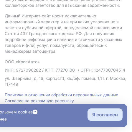
коллекторское агентство для взыскания задолженности.
Данный Интернет-сайт носит исключительно
информационный характер и ни при каких условиях не я
вляется публичной офертой, определяемой положениями
Статьи 437 Гражданского кодекса РФ. Для получения
подробной информации о наличии и стоимости указанных
товаров и (или) услуг, пожалуйста, обращайтесь к
менеджерам автоцентра
ООО «КросАвто»
ИНН: 9727090282
/ КПП: 772701001
/ ОГРН: 1247700704514
ул. Шверника, д. 16, корп./ст.1, кв./оф. помещ. 1/П, г. Москва,
117449
Политика в отношении обработки персональных данных
Согласие на рекламную рассылку
Правовая информация
ользуем cookies
Я согласен
нее