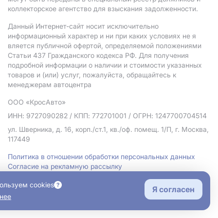
коллекторское агентство для взыскания задолженности.
Данный Интернет-сайт носит исключительно
информационный характер и ни при каких условиях не я
вляется публичной офертой, определяемой положениями
Статьи 437 Гражданского кодекса РФ. Для получения
подробной информации о наличии и стоимости указанных
товаров и (или) услуг, пожалуйста, обращайтесь к
менеджерам автоцентра
ООО «КросАвто»
ИНН: 9727090282
/ КПП: 772701001
/ ОГРН: 1247700704514
ул. Шверника, д. 16, корп./ст.1, кв./оф. помещ. 1/П, г. Москва,
117449
Политика в отношении обработки персональных данных
Согласие на рекламную рассылку
Правовая информация
ользуем cookies
Я согласен
нее