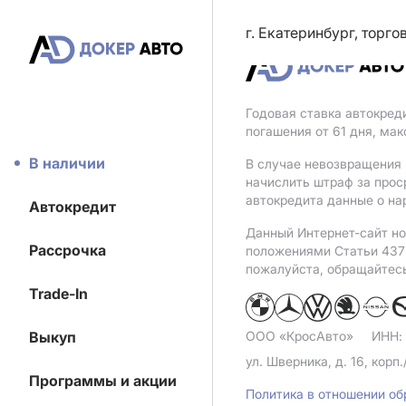
г. Екатеринбург, торг
Годовая ставка автокред
погашения от 61 дня, ма
В наличии
В случае невозвращения 
начислить штраф за прос
автокредита данные о на
Автокредит
Данный Интернет-сайт но
Рассрочка
положениями Статьи 437 
пожалуйста, обращайтес
Trade-In
Выкуп
ООО «КросАвто»
ИНН:
ул. Шверника, д. 16, корп.
Программы и акции
Политика в отношении о