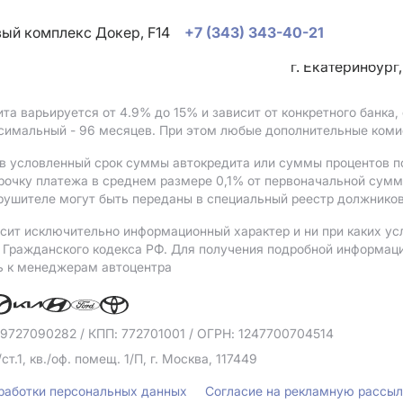
овый комплекс Докер, F14
+7 (343) 343-40-21
г. Екатеринбург
ита варьируется от 4.9%
до 15%
и зависит от конкретного банка
ксимальный - 96 месяцев. При этом любые дополнительные коми
в условленный срок суммы автокредита или суммы процентов по
рочку платежа в среднем размере 0,1% от первоначальной сум
рушителе могут быть переданы в специальный реестр должников
сит исключительно информационный характер и ни при каких ус
Гражданского кодекса РФ. Для получения подробной информации 
ь к менеджерам автоцентра
 9727090282
/ КПП: 772701001
/ ОГРН: 1247700704514
/ст.1, кв./оф. помещ. 1/П, г. Москва, 117449
бработки персональных данных
Согласие на рекламную рассы