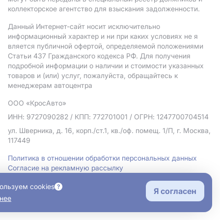
коллекторское агентство для взыскания задолженности.
Данный Интернет-сайт носит исключительно
информационный характер и ни при каких условиях не я
вляется публичной офертой, определяемой положениями
Статьи 437 Гражданского кодекса РФ. Для получения
подробной информации о наличии и стоимости указанных
товаров и (или) услуг, пожалуйста, обращайтесь к
менеджерам автоцентра
ООО «КросАвто»
ИНН: 9727090282
/ КПП: 772701001
/ ОГРН: 1247700704514
ул. Шверника, д. 16, корп./ст.1, кв./оф. помещ. 1/П, г. Москва,
117449
Политика в отношении обработки персональных данных
Согласие на рекламную рассылку
Правовая информация
ользуем cookies
Я согласен
нее