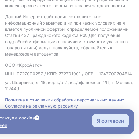
коллекторское агентство для взыскания задолженности.
Данный Интернет-сайт носит исключительно
информационный характер и ни при каких условиях не я
вляется публичной офертой, определяемой положениями
Статьи 437 Гражданского кодекса РФ. Для получения
подробной информации о наличии и стоимости указанных
товаров и (или) услуг, пожалуйста, обращайтесь к
менеджерам автоцентра
ООО «КросАвто»
ИНН: 9727090282
/ КПП: 772701001
/ ОГРН: 1247700704514
ул. Шверника, д. 16, корп./ст.1, кв./оф. помещ. 1/П, г. Москва,
117449
Политика в отношении обработки персональных данных
Согласие на рекламную рассылку
Правовая информация
ользуем cookies
Я согласен
нее