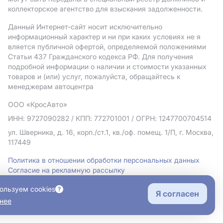
коллекторское агентство для взыскания задолженности.
Данный Интернет-сайт носит исключительно
информационный характер и ни при каких условиях не я
вляется публичной офертой, определяемой положениями
Статьи 437 Гражданского кодекса РФ. Для получения
подробной информации о наличии и стоимости указанных
товаров и (или) услуг, пожалуйста, обращайтесь к
менеджерам автоцентра
ООО «КросАвто»
ИНН: 9727090282
/ КПП: 772701001
/ ОГРН: 1247700704514
ул. Шверника, д. 16, корп./ст.1, кв./оф. помещ. 1/П, г. Москва,
117449
Политика в отношении обработки персональных данных
Согласие на рекламную рассылку
Правовая информация
ользуем cookies
Я согласен
нее