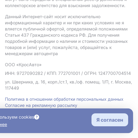
коллекторское агентство для взыскания задолженности.
Данный Интернет-сайт носит исключительно
информационный характер и ни при каких условиях не я
вляется публичной офертой, определяемой положениями
Статьи 437 Гражданского кодекса РФ. Для получения
подробной информации о наличии и стоимости указанных
товаров и (или) услуг, пожалуйста, обращайтесь к
менеджерам автоцентра
ООО «КросАвто»
ИНН: 9727090282
/ КПП: 772701001
/ ОГРН: 1247700704514
ул. Шверника, д. 16, корп./ст.1, кв./оф. помещ. 1/П, г. Москва,
117449
Политика в отношении обработки персональных данных
Согласие на рекламную рассылку
Правовая информация
ользуем cookies
Я согласен
нее