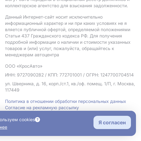
коллекторское агентство для взыскания задолженности.
Данный Интернет-сайт носит исключительно
информационный характер и ни при каких условиях не я
вляется публичной офертой, определяемой положениями
Статьи 437 Гражданского кодекса РФ. Для получения
подробной информации о наличии и стоимости указанных
товаров и (или) услуг, пожалуйста, обращайтесь к
менеджерам автоцентра
ООО «КросАвто»
ИНН: 9727090282
/ КПП: 772701001
/ ОГРН: 1247700704514
ул. Шверника, д. 16, корп./ст.1, кв./оф. помещ. 1/П, г. Москва,
117449
Политика в отношении обработки персональных данных
Согласие на рекламную рассылку
Правовая информация
ользуем cookies
Я согласен
нее