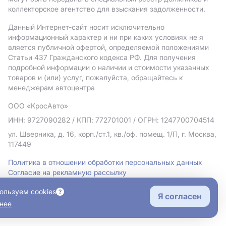
коллекторское агентство для взыскания задолженности.
Данный Интернет-сайт носит исключительно
информационный характер и ни при каких условиях не я
вляется публичной офертой, определяемой положениями
Статьи 437 Гражданского кодекса РФ. Для получения
подробной информации о наличии и стоимости указанных
товаров и (или) услуг, пожалуйста, обращайтесь к
менеджерам автоцентра
ООО «КросАвто»
ИНН: 9727090282
/ КПП: 772701001
/ ОГРН: 1247700704514
ул. Шверника, д. 16, корп./ст.1, кв./оф. помещ. 1/П, г. Москва,
117449
Политика в отношении обработки персональных данных
Согласие на рекламную рассылку
Правовая информация
ользуем cookies
Я согласен
нее