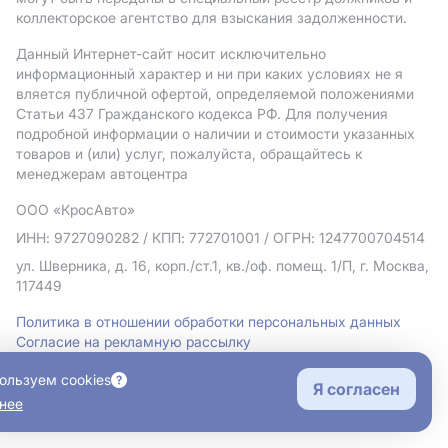
коллекторское агентство для взыскания задолженности.
Данный Интернет-сайт носит исключительно
информационный характер и ни при каких условиях не я
вляется публичной офертой, определяемой положениями
Статьи 437 Гражданского кодекса РФ. Для получения
подробной информации о наличии и стоимости указанных
товаров и (или) услуг, пожалуйста, обращайтесь к
менеджерам автоцентра
ООО «КросАвто»
ИНН: 9727090282
/ КПП: 772701001
/ ОГРН: 1247700704514
ул. Шверника, д. 16, корп./ст.1, кв./оф. помещ. 1/П, г. Москва,
117449
Политика в отношении обработки персональных данных
Согласие на рекламную рассылку
Правовая информация
ользуем cookies
Я согласен
нее