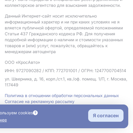
коллекторское агентство для взыскания задолженности.
Данный Интернет-сайт носит исключительно
информационный характер и ни при каких условиях не я
вляется публичной офертой, определяемой положениями
Статьи 437 Гражданского кодекса РФ. Для получения
подробной информации о наличии и стоимости указанных
товаров и (или) услуг, пожалуйста, обращайтесь к
менеджерам автоцентра
ООО «КросАвто»
ИНН: 9727090282
/ КПП: 772701001
/ ОГРН: 1247700704514
ул. Шверника, д. 16, корп./ст.1, кв./оф. помещ. 1/П, г. Москва,
117449
Политика в отношении обработки персональных данных
Согласие на рекламную рассылку
Правовая информация
ользуем cookies
Я согласен
нее