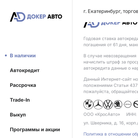
г. Екатеринбург, торг
Годовая ставка автокред
погашения от 61 дня, ма
В наличии
В случае невозвращения 
начислить штраф за прос
автокредита данные о на
Автокредит
Данный Интернет-сайт но
Рассрочка
положениями Статьи 437 
пожалуйста, обращайтес
Trade-In
Выкуп
ООО «КросАвто»
ИНН:
ул. Шверника, д. 16, корп.
Программы и акции
Политика в отношении о