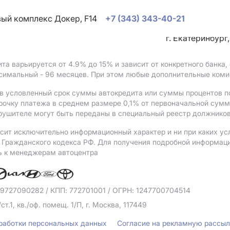
овый комплекс Докер, F14
+7 (343) 343-40-21
г. Екатеринбург
ита варьируется от 4.9%
до 15%
и зависит от конкретного банка
ксимальный - 96 месяцев. При этом любые дополнительные коми
в условленный срок суммы автокредита или суммы процентов по
рочку платежа в среднем размере 0,1% от первоначальной сум
рушителе могут быть переданы в специальный реестр должников
сит исключительно информационный характер и ни при каких ус
Гражданского кодекса РФ. Для получения подробной информации 
ь к менеджерам автоцентра
 9727090282
/ КПП: 772701001
/ ОГРН: 1247700704514
/ст.1, кв./оф. помещ. 1/П, г. Москва, 117449
бработки персональных данных
Согласие на рекламную рассы