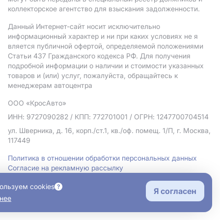
коллекторское агентство для взыскания задолженности.
Данный Интернет-сайт носит исключительно
информационный характер и ни при каких условиях не я
вляется публичной офертой, определяемой положениями
Статьи 437 Гражданского кодекса РФ. Для получения
подробной информации о наличии и стоимости указанных
товаров и (или) услуг, пожалуйста, обращайтесь к
менеджерам автоцентра
ООО «КросАвто»
ИНН: 9727090282
/ КПП: 772701001
/ ОГРН: 1247700704514
ул. Шверника, д. 16, корп./ст.1, кв./оф. помещ. 1/П, г. Москва,
117449
Политика в отношении обработки персональных данных
Согласие на рекламную рассылку
Правовая информация
ользуем cookies
Я согласен
нее