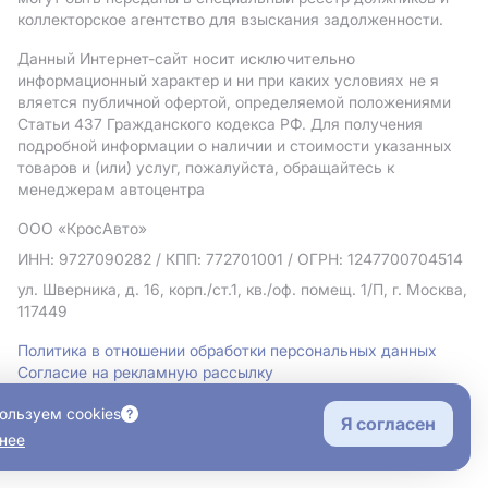
коллекторское агентство для взыскания задолженности.
Данный Интернет-сайт носит исключительно
информационный характер и ни при каких условиях не я
вляется публичной офертой, определяемой положениями
Статьи 437 Гражданского кодекса РФ. Для получения
подробной информации о наличии и стоимости указанных
товаров и (или) услуг, пожалуйста, обращайтесь к
менеджерам автоцентра
ООО «КросАвто»
ИНН: 9727090282
/ КПП: 772701001
/ ОГРН: 1247700704514
ул. Шверника, д. 16, корп./ст.1, кв./оф. помещ. 1/П, г. Москва,
117449
Политика в отношении обработки персональных данных
Согласие на рекламную рассылку
Правовая информация
ользуем cookies
Я согласен
нее