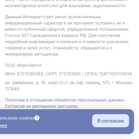
коллекторское агентство для взыскания задолженности.
Данный Интернет-сайт носит исключительно
информационный характер и ни при каких условиях не я
вляется публичной офертой, определяемой положениями
Статьи 437 Гражданского кодекса РФ. Для получения
подробной информации о наличии и стоимости указанных
товаров и (или) услуг, пожалуйста, обращайтесь к
менеджерам автоцентра
ООО «КросАвто»
ИНН: 9727090282
/ КПП: 772701001
/ ОГРН: 1247700704514
ул. Шверника, д. 16, корп./ст.1, кв./оф. помещ. 1/П, г. Москва,
117449
Политика в отношении обработки персональных данных
Согласие на рекламную рассылку
Правовая информация
ользуем cookies
Я согласен
нее